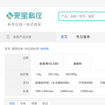
科学仪器一站式供应
首页
售后服务
全部产品分类
首页
>
通用设备
>
样品前处理
>
粉碎机
品牌
欧莱博/OLABO
泰斯特
粉碎量
<50g
100-250g
600-900g
系列
超微粉碎机（水冷微粉碎机）
中药粉碎机
万
转速
1000-1400r/min
24000r/min
12000r/min
综合
价格
销量
新品