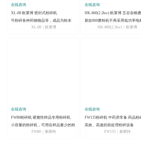
在线咨询
在线咨询
XL-08 欧莱博 密封式粉碎机
HK-860(2.2kw) 欧莱博 五谷杂
可粉碎各种药物物品等，成品为粉末
新款860磨粉机不再采用低功率电
XL-08
|
欧莱博
HK-860(2.2kw)
|
欧莱博
20V有2.2和3KW两个功率，380V
2KW和3KW两个功率
在线咨询
在线咨询
FW80粉碎机 硬脆性样品专用粉碎机
FW135粉碎机 中药房常备 药品粉
小容量的粉碎机，可用在样品量少的粉
高效、高速的前处理粉碎设备
FW80
|
泰斯特
FW135
|
泰斯特
碎过程，小巧耐用，经典可靠