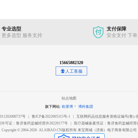
专业选型
支付保障
更多选型 服务支持
安全支付 下
15665882320
人工客服
站点地图
·
旗下网站:
欧莱博
博科集团
1202000737号
|
鲁ICP备2022005315号-1
|
互联网药品信息服务资格证编号(鲁)-非经营
许可证：鲁济食药监械经营许20220177号
|
医疗器械备案凭证：鲁济食药监械经营备20
Copyright © 2004-2026 ALAIBAO.CN版权所有
来宝商城（济南）电子商务有限公司