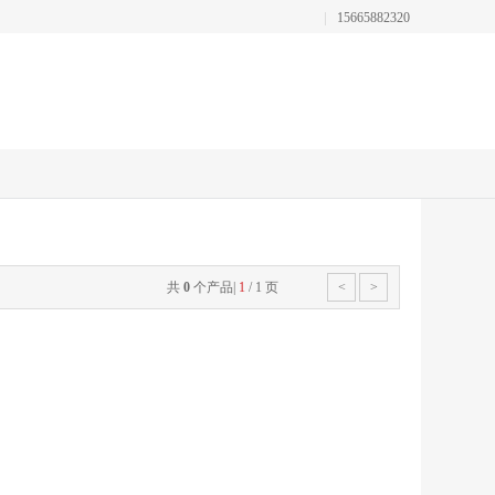
15665882320
共
0
个产品
|
1
/
1
页
<
>