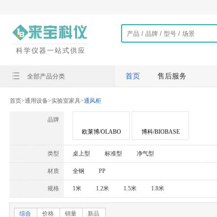
科学仪器一站式供应
首页
售后服务
全部产品分类
首页
>
通用设备
>
实验室家具
>
通风柜
品牌
欧莱博/OLABO
博科/BIOBASE
类型
桌上型
标准型
净气型
材质
全钢
PP
规格
1米
1.2米
1.5米
1.8米
综合
价格
销量
新品