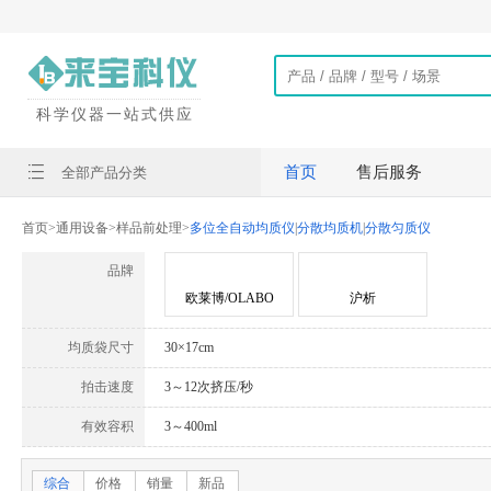
科学仪器一站式供应
首页
售后服务
全部产品分类
首页
>
通用设备
>
样品前处理
>
多位全自动均质仪
|
分散均质机
|
分散匀质仪
品牌
欧莱博/OLABO
沪析
均质袋尺寸
30×17cm
拍击速度
3～12次挤压/秒
有效容积
3～400ml
综合
价格
销量
新品