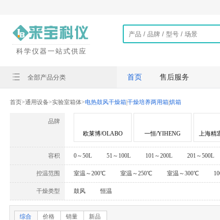
科学仪器一站式供应
首页
售后服务
全部产品分类
首页
>
通用设备
>
实验室箱体
>
电热鼓风干燥箱
|
干燥培养两用箱
|
烘箱
品牌
欧莱博/OLABO
一恒/YIHENG
上海精
容积
0～50L
51～100L
101～200L
201～500L
控温范围
室温～200℃
室温～250℃
室温～300℃
1
干燥类型
鼓风
恒温
综合
价格
销量
新品