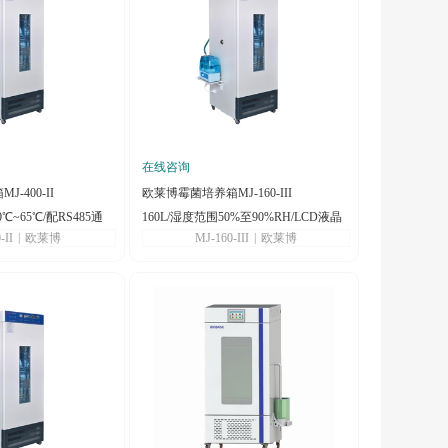
在线咨询
-400-II
欧莱博霉菌培养箱MJ-160-III
℃~65℃/配RS485通
160L/湿度范围50%至90%RH/LCD液晶
-II
|
欧莱博
MJ-160-III
|
欧莱博
屏