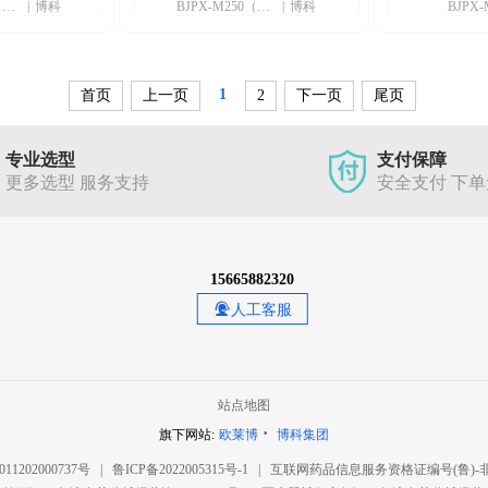
BJPX-M200（PC款）
|
博科
BJPX-M250（PC款）
|
博科
BJPX-
加湿器（选配）
超声波加湿器（选配）紫外灭菌
紫外灭菌灯
1
首页
上一页
2
下一页
尾页
专业选型
支付保障
更多选型 服务支持
安全支付 下
15665882320
人工客服
站点地图
·
旗下网站:
欧莱博
博科集团
1202000737号
|
鲁ICP备2022005315号-1
|
互联网药品信息服务资格证编号(鲁)-非经营