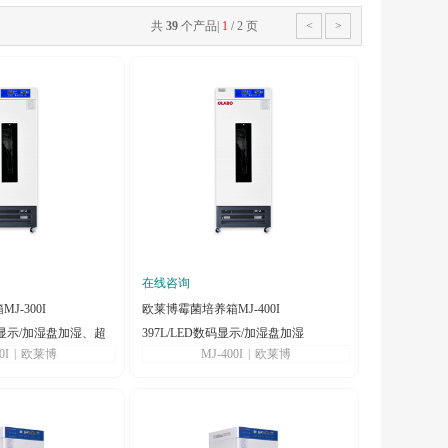
共
39
个产品
|
1
/
2
页
<
>
在线咨询
-300I
欧莱博霉菌培养箱MJ-400I
码管显示/加湿盘加湿、超
397L/LED数码显示/加湿盘加湿
0I
|
欧莱博
MJ-400I
|
欧莱博