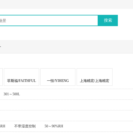
务
菲斯福/FAITHFUL
一恒/YIHENG
上海精宏/上海精宏
301～500L
%RH
不带湿度控制
50～90%RH