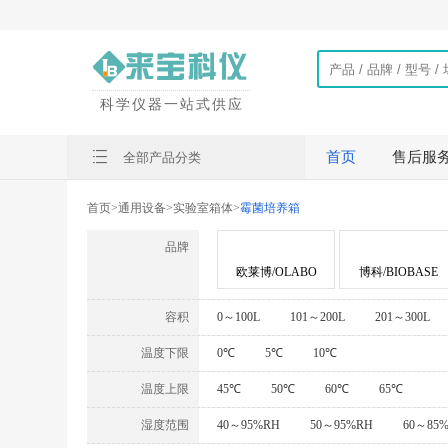
科学仪器一站式供应
首页
售后服
全部产品分类
首页
>
通用设备
>
实验室箱体
>
霉菌培养箱
品牌
欧莱博/OLABO
博科/BIOBASE
容积
0～100L
101～200L
201～300L
温度下限
0℃
5℃
10℃
温度上限
45℃
50℃
60℃
65℃
湿度范围
40～95%RH
50～95%RH
60～85