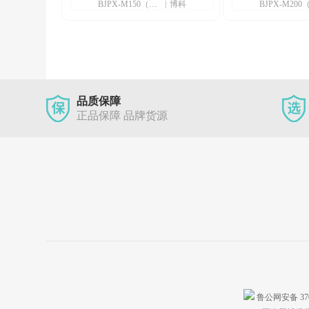
BJPX-M150（PC款）
|
博科
超声波加湿器（选配）紫外灭菌
盘加湿or外置超声波
品质保障
正品保障 品牌货源
鲁公网安备 3701