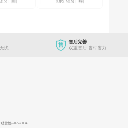
M100
|
博科
BJPX-M150
|
博科
售后完善
单无忧
双重售后 省时省力
性-2022-0034