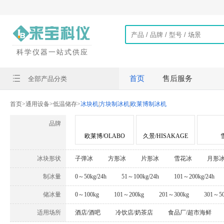
科学仪器一站式供应
首页
售后服务
全部产品分类
首页
>
通用设备
>
低温储存
>
冰块机
|
方块制冰机
|
欧莱博制冰机
品牌
欧莱博/OLABO
久景/HISAKAGE
冰块形状
子弹冰
方形冰
片形冰
雪花冰
月形
制冰量
0～50kg/24h
51～100kg/24h
101～200kg/24h
储冰量
0～100kg
101～200kg
201～300kg
301～50
适用场所
酒店/酒吧
冷饮店/奶茶店
食品厂/超市海鲜