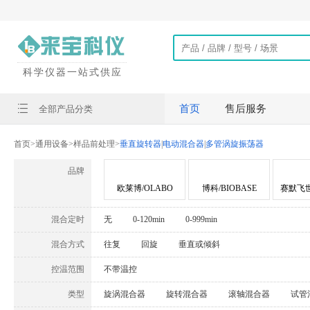
科学仪器一站式供应
首页
售后服务
全部产品分类
首页
>
通用设备
>
样品前处理
>
垂直旋转器
|
电动混合器
|
多管涡旋振荡器
品牌
欧莱博/OLABO
博科/BIOBASE
赛默飞世尔
混合定时
无
0-120min
0-999min
混合方式
往复
回旋
垂直或倾斜
控温范围
不带温控
类型
旋涡混合器
旋转混合器
滚轴混合器
试管