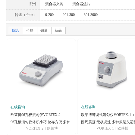
配件
混合器夹具
混合器垫片
转速（r/min）
0-200
201-300
301-3000
综合
价格
销量
新品
在线咨询
在线咨询
欧莱博96孔板混匀仪VORTEX-2
欧莱博可调式混匀仪VORTEX-1
96孔板混匀仪体积小巧 储存方便 多种
准头）
圆周震荡 无极调速 多种振荡头适
VORTEX-2
|
欧莱博
VORTEX-1
|
欧莱博
适配器可选
选择（可用于Eppendorf管等）