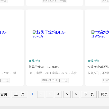
一恒
MJ-150F-I
一恒
MJ-2
在线咨询
在线咨询
鼓风干燥箱DHG-9070A
恒温水浴锅双列八
136L，室温～200℃室温～250℃，微电脑程序控制器
80L，室温～200℃室温～250℃，温度偏高或偏低及超温报警
一恒
DHG-9070A
一恒
HWS
1
首页
上一页
2
3
4
5
6
下一页
尾页