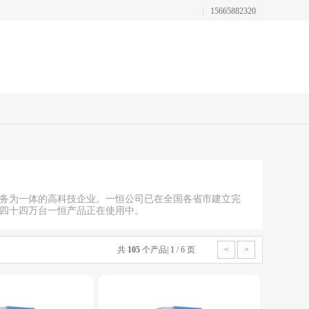
15665882320
服务为一体的高科技企业。一恒公司已在全国各省市建立完
有四十四万台一恒产品正在使用中。
共
105
个产品
|
1
/
6
页
<
>