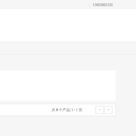
15665882320
共
0
个产品
|
1
/
1
页
<
>