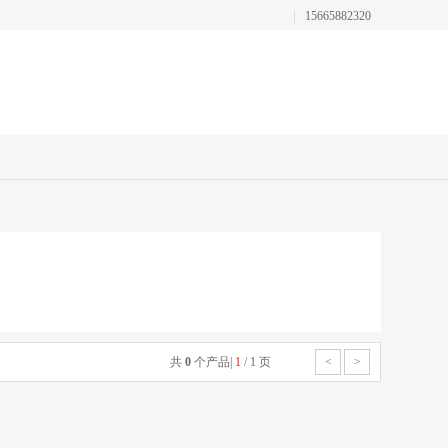
15665882320
共
0
个产品
|
1
/
1
页
<
>