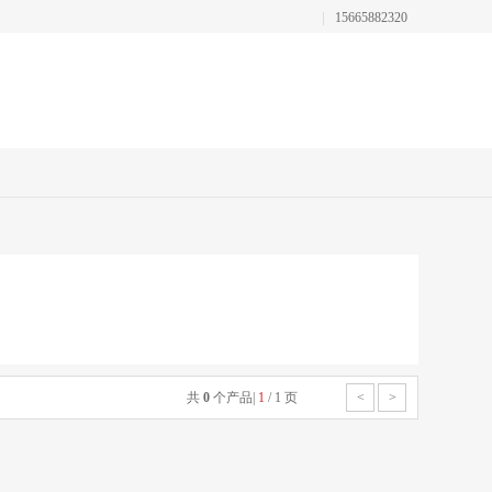
15665882320
共
0
个产品
|
1
/
1
页
<
>