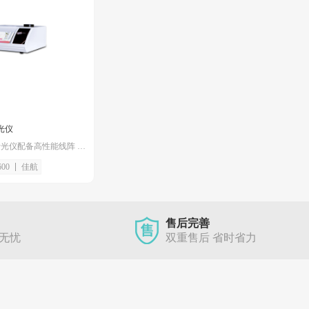
折光仪
JH 系列全自动折光仪配备高性能线阵 CCD 感光部件，通过高速、高精度的信号采集和分析处理技术，配有半导体帕尔贴很温度控制系统。
600
佳航
售后完善
单无忧
双重售后 省时省力