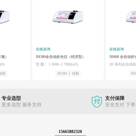
在线咨询
在线咨询
常规）
JH300全自动折光仪（经济型）
JH600 全自动
nD)
范 围： 1.3000--1.7000(nD)
佳航
JH300
佳航
JH
专业选型
支付保障
更多选型 服务支持
安全支付 下
15665882320