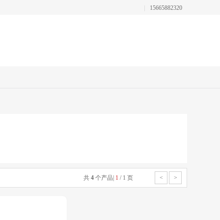
15665882320
共
4
个产品
|
1
/
1
页
<
>