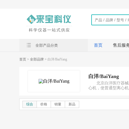
科学仪器一站式供应
首页
售后服
全部产品分类
首页
> 全部品牌 >
白洋/BaiYang
白洋/BaiYang
北京白洋医疗器械
心机，使普通型离心机
2009年，我公司研
得国家实用新型专利证
医院占有比例，领先于
综合
价格
销量
新品
北京白洋医疗器械有限
“白洋”愿为各界客商