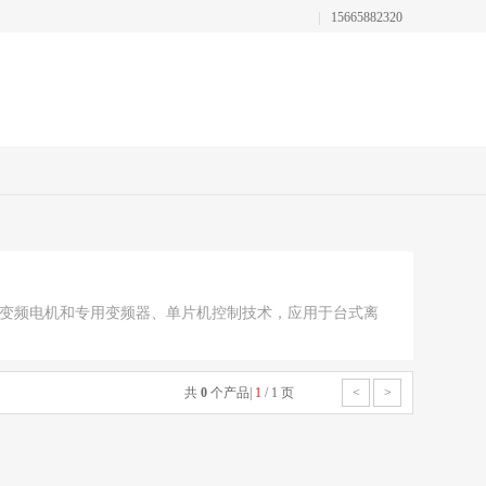
15665882320
变频电机和专用变频器、单片机控制技术，应用于台式离
得到广大客户的一致好评。2010年2月，上述两项成果获
心机、血型专用离心机等二十多个品种。目前在国内各级
、食品卫生、化学试剂等实验室得到了广泛使用。
共
0
个产品
|
1
/
1
页
<
>
各地区销售及售后服务工作。