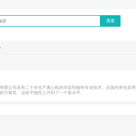
务
有限公司具有二十年生产离心机的丰富经验和专业技术。在国内率先采用
的可靠性、运转平稳性上升到了一个新水平。
制的真空采血管自动脱帽离心机和真空采血管自动脱帽适配器，投放市场后，
书。现有产品：低速离心机、冷冻低速离心机、高速离心机、冷冻高速离
其它同类产品，并在卫生疾病控制中心、血站血库、科研教学、生物制品
公司在北京、天津、广州、南京、济南、武汉、沈阳设有办事机构，负责
提供优质可靠的产品和及时有效的服务。