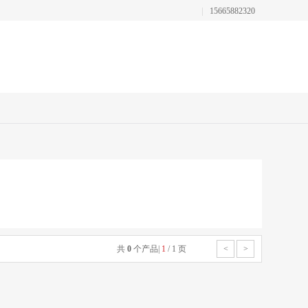
15665882320
共
0
个产品
|
1
/
1
页
<
>