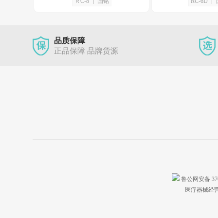
ＲC-8
国铭
RC-6D
品质保障
正品保障 品牌货源
鲁公网安备 3701
医疗器械经营