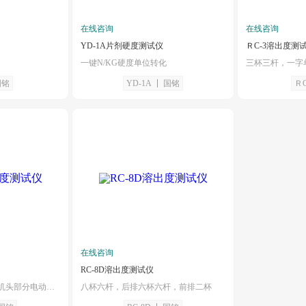
在线咨询
在线咨询
YD-1A片剂硬度测试仪
ＲC-3溶出度测
一键N/KG硬度单位转化
三杯三杆，一字
国铭
YD-1A
国铭
ＲC
在线咨询
RC-8D溶出度测试仪
六杯六杆，一字单排，机头部分电动升降，平稳灵活
八杯六杆，后排六杯六杆，前排二杯