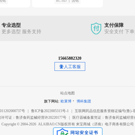
国铭
RC-8D
国铭
专业选型
支付保障
更多选型 服务支持
安全支付 下
15665882320
人工客服
站点地图
·
旗下网站:
欧莱博
博科集团
1202000737号
|
鲁ICP备2022005315号-1
|
互联网药品信息服务资格证编号(鲁)-非经营
许可证：鲁济食药监械经营许20220177号
|
医疗器械备案凭证：鲁济食药监械经营备20
Copyright © 2004-2026 ALAIBAO.CN版权所有
来宝商城（济南）电子商务有限公司