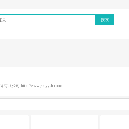
务
司 http://www.gmyysb.com/