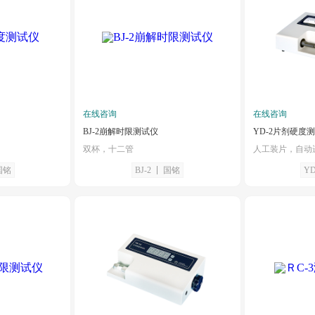
在线咨询
在线咨询
BJ-2崩解时限测试仪
YD-2片剂硬度
双杯，十二管
国铭
BJ-2
国铭
YD