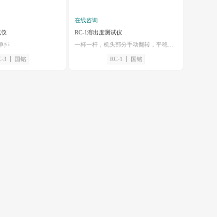
在线咨询
试仪
RC-1溶出度测试仪
单排
一杯一杆，机头部分手动翻转，平稳灵活
-3
国铭
RC-1
国铭