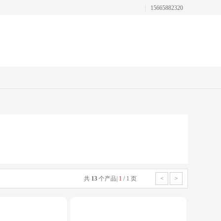
15665882320
共
13
个产品
|
1
/
1
页
<
>